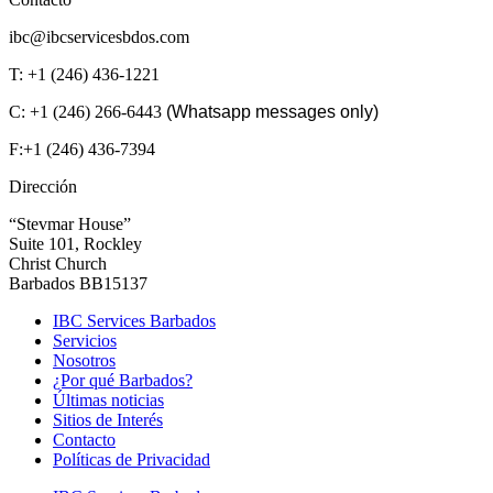
ibc@ibcservicesbdos.com
T: +1 (246) 436-1221
C: +1 (246) 266-6443
(Whatsapp messages only)
F:+1 (246) 436-7394
Dirección
“Stevmar House”
Suite 101, Rockley
Christ Church
Barbados BB15137
IBC Services Barbados
Servicios
Nosotros
¿Por qué Barbados?
Últimas noticias
Sitios de Interés
Contacto
Políticas de Privacidad